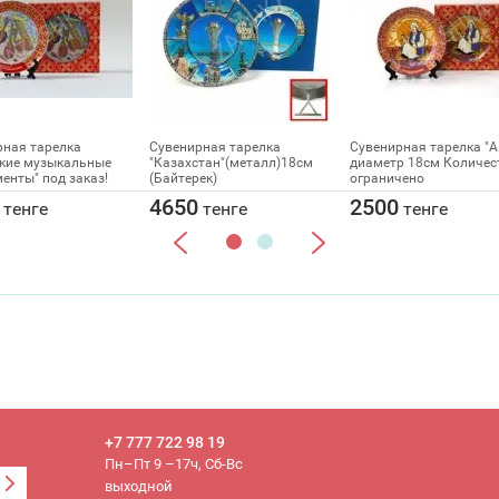
рная тарелка
Сувенирная тарелка
Сувенирная тарелка "
ские музыкальные
"Казахстан"(металл)18см
диаметр 18см Количес
енты" под заказ!
(Байтерек)
ограничено
4650
2500
тенге
тенге
тенге
+7 777 722 98 19
Пн–Пт 9 –17ч, Сб-Вс
выходной