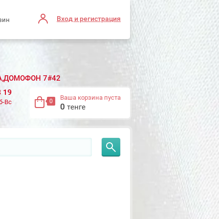
Вход и регистрация
зин
ВА,ДОМОФОН 7#42
8 19
Ваша корзина пуста
0
б-Вс
0
тенге