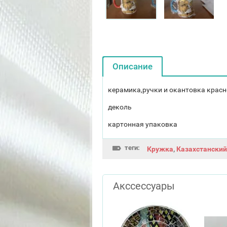
Описание
керамика,ручки и окантовка красн
деколь
картонная упаковка
теги:
Кружка
,
Казахстанский
Акссессуары