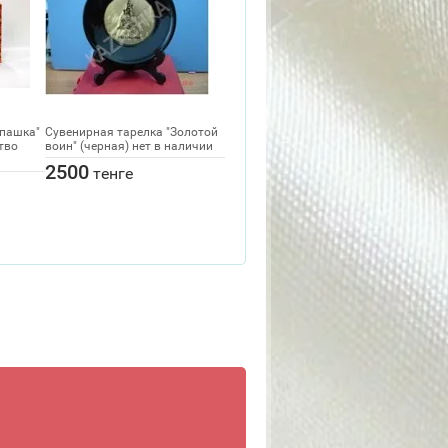
Апашка"
Сувенирная тарелка "Золотой
Сувенирная тарелка"Золотой
Сувени
тво
воин" (черная) нет в наличии
воин" (цинк) Нет в наличии
Жибек,
2500
4000
200
тенге
тенге