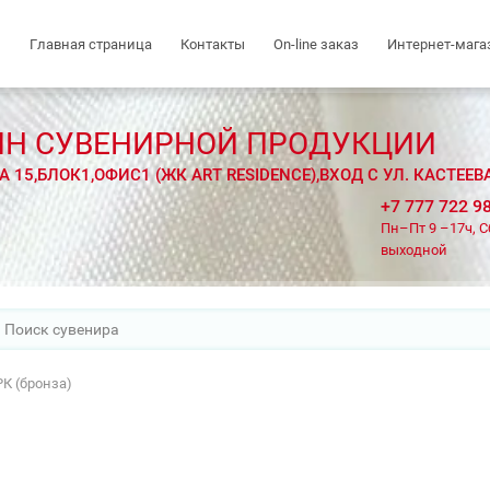
Главная страница
Контакты
On-line заказ
Интернет-мага
ИН СУВЕНИРНОЙ ПРОДУКЦИИ
 15,БЛОК1,ОФИС1 (ЖК ART RESIDENCE),ВХОД С УЛ. КАСТЕЕ
+7 777 722 9
Пн–Пт 9 –17ч, С
выходной
РК (бронза)