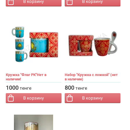
В корзину
В корзину
Кружка "Флаг РК"Нет в
Набор "Кружка с ложкой" (нет
наличии!
в наличии)
−
+
−
+
Кол-во:
Кол-во:
1000
800
тенге
тенге
В корзину
В корзину