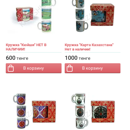
Кружка "Кюйши" НЕТ В
Кружка "Карта Казахстана"
НАЛИЧИИ!
Нет в наличии!
−
+
−
+
Кол-во:
Кол-во:
600
1000
тенге
тенге
В корзину
В корзину