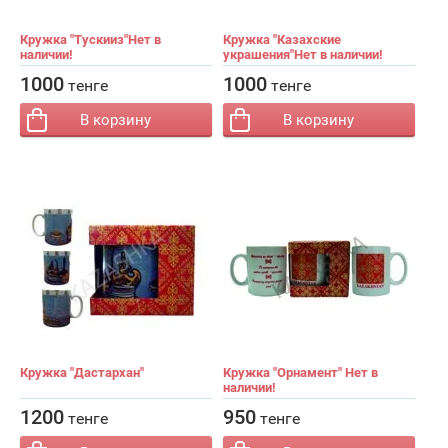
Кружка "Тускииз"Нет в
Кружка "Казахские
наличии!
украшения"Нет в наличии!
−
+
−
+
Кол-во:
Кол-во:
1000
1000
тенге
тенге
В корзину
В корзину
Кружка "Дастархан"
Кружка "Орнамент" Нет в
наличии!
−
+
−
+
Кол-во:
Кол-во:
1200
950
тенге
тенге