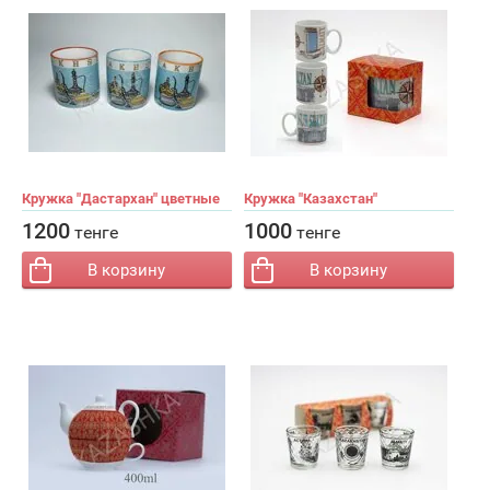
Кружка "Дастархан" цветные
Кружка "Казахстан"
−
+
−
+
Кол-во:
Кол-во:
1200
1000
тенге
тенге
В корзину
В корзину