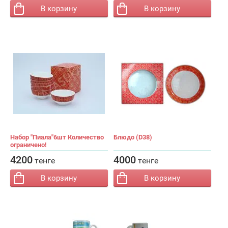
В корзину
В корзину
Набор "Пиала"6шт Количество
Блюдо (D38)
ограничено!
−
+
−
+
Кол-во:
Кол-во:
4200
4000
тенге
тенге
В корзину
В корзину