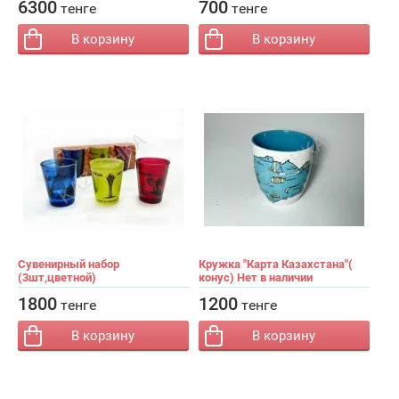
−
+
−
+
Кол-во:
Кол-во:
6300
700
тенге
тенге
В корзину
В корзину
Сувенирный набор
Кружка "Карта Казахстана"(
(3шт,цветной)
конус) Нет в наличии
−
+
−
+
Кол-во:
Кол-во:
1800
1200
тенге
тенге
В корзину
В корзину