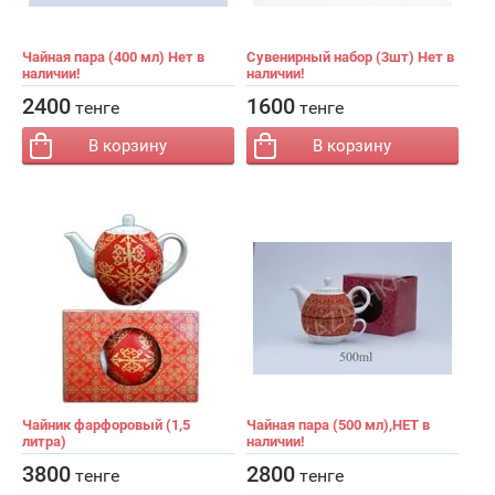
Чайная пара (400 мл) Нет в
Сувенирный набор (3шт) Нет в
наличии!
наличии!
−
+
−
+
Кол-во:
Кол-во:
2400
1600
тенге
тенге
В корзину
В корзину
Чайник фарфоровый (1,5
Чайная пара (500 мл),НЕТ в
литра)
наличии!
−
+
−
+
Кол-во:
Кол-во:
3800
2800
тенге
тенге