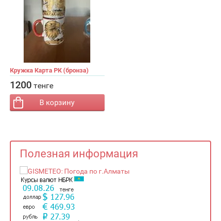
Кружка Карта РК (бронза)
−
+
Кол-во:
1200
тенге
В корзину
Полезная информация