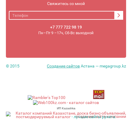
Свяжитесь со мной
+7 777 722 98 19
Пн–Пт 9 –17ч, Сб-Вс выходной
© 2015
Создание сайтов
Астана — megagroup.kz
ИП Kazashka
постмодерируемый каталог
- лучшие сайты рунета.