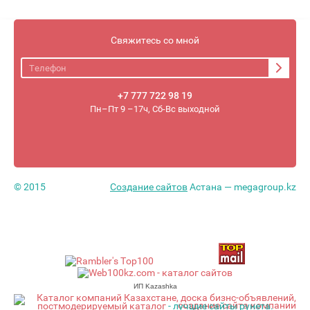
Свяжитесь со мной
+7 777 722 98 19
Пн–Пт 9 –17ч, Сб-Вс выходной
© 2015
Создание сайтов
Астана — megagroup.kz
ИП Kazashka
постмодерируемый каталог
- лучшие сайты рунета.