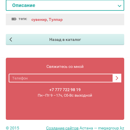
Описание
теги:
сувенир
,
Тулпар
Назад в каталог
Свяжитесь со мной
+7 777 722 98 19
Пн–Пт 9 –17ч, Сб-Вс выходной
© 2015
Создание сайтов
Астана — megagroup.kz